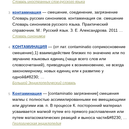
Словарь иностранных слов русского языка
контаминация
— смешение, соединение, загрязнение
3
Словарь русских синонимов. контаминация см. смешение
Словарь синонимов русского языка. Практический
справочник. М.: Русский язык. З. Е. Александрова. 2011 …
Словарь синонимов
КОНТАМИНАЦИЯ
— (от лат. contaminatio соприкосновение
4
смешение),1) взаимодействие близких по значению или по
звучанию языковых единиц (чаще всего слов или
словосочетаний), приводящее к возникновению, не всегда
закономерному, новых единиц или к развитию у
одной&#8230; …
Большой Энциклопедический словарь
Контаминация
— [contaminatio загрязнение] смешения
5
магмы с полностью ассимилированными ею вмещающими
или другими изв. п. В процессе К. посторонний материал
усваивается магмой путем его прямого расплавления или
путем матасоматических реакций и выноса части&#8230; …
Геологическая энциклопедия