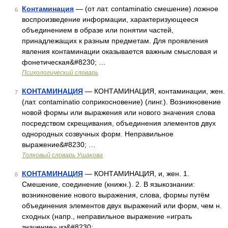
Контаминация
— (от лат. contaminatio смешение) ложное
6
воспроизведение информации, характеризующееся
объединением в образе или понятии частей,
принадлежащих к разным предметам. Для проявления
явления контаминации оказывается важным смысловая и
фонетическая&#8230; …
Психологический словарь
КОНТАМИНАЦИЯ
— КОНТАМИНАЦИЯ, контаминации, жен.
7
(лат. contaminatio соприкосновение) (линг.). Возникновение
новой формы или выражения или нового значения слова
посредством скрещивания, объединения элементов двух
однородных созвучных форм. Неправильное
выражение&#8230; …
Толковый словарь Ушакова
КОНТАМИНАЦИЯ
— КОНТАМИНАЦИЯ, и, жен. 1.
8
Смешение, соединение (книжн.). 2. В языкознании:
возникновение нового выражения, слова, формы путём
объединения элементов двух выражений или форм, чем н.
сходных (напр., неправильное выражение «играть
значение» из&#8230; …