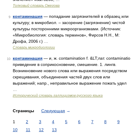
Толковый словарь Ожегова
контаминация
— попадание загрязнителей в образец или
9
культуру; в микробиол. – засорение (загрязнение) чистой
культуры посторонними микроорганизмами. (Источник:
«Микробиология: словарь терминов», Фирсов Н.Н., М:
Дрофа, 2006 г.) …
Словарь микробиологии
контаминация
— и, ж. contamination f. &LT;лат. contaminatio
10
приведение в соприкосновение, смешение. 1. лингв.
Возникновение нового слова или выражения посредством
скрещивания, объединения частей двух слов или
выражений; напр., неправильное выражение пожать удел
…
Исторический словарь галлицизмов русского языка
Страницы
Следующая
→
1
2
3
4
5
6
7
8
9
10
11
12
13